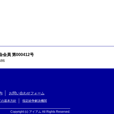
会員 第000412号
686
内
お問い合わせフォーム
ての基本方針
指定紛争解決機関
Copyright (c) アイアム All Rights Reserved.