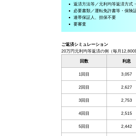
返済方法等／元利均等返済方式・
必要書類／運転免許書等・保険証
連帯保証人、担保不要
要審査
ご返済シミュレーション
20万円元利均等返済の例（毎月12,800
回数
利息
1回目
3,057
2回目
2,627
3回目
2,753
4回目
2,515
5回目
2,442