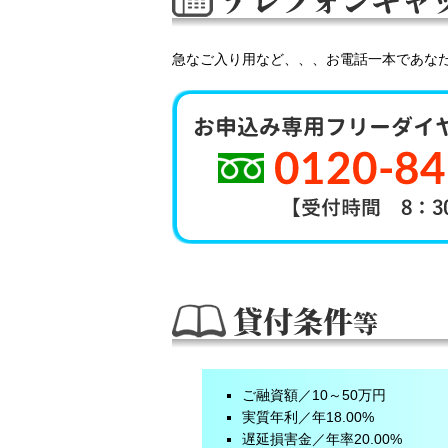
急なご入り用など、、、お電話一本であな
ご融資額／10～50万円
実質年利／年18.00%
遅延損害金／年率20.00%